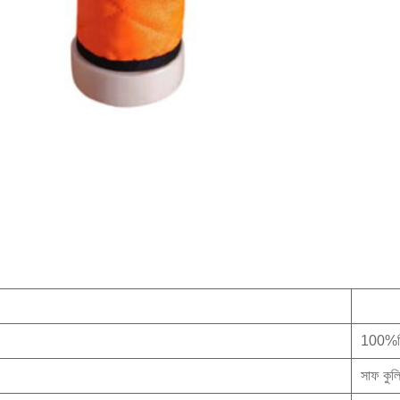
100%প
সাফ কুল