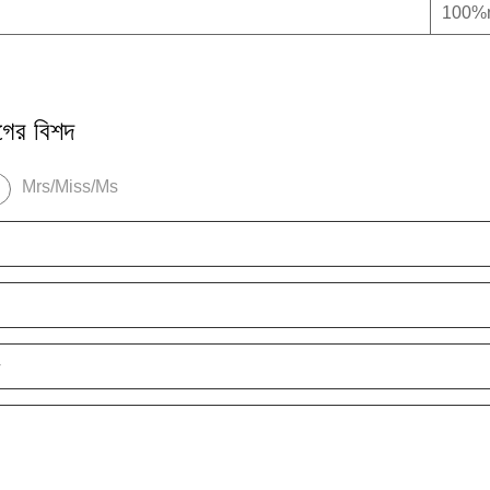
100%
ের বিশদ
Mrs/Miss/Ms