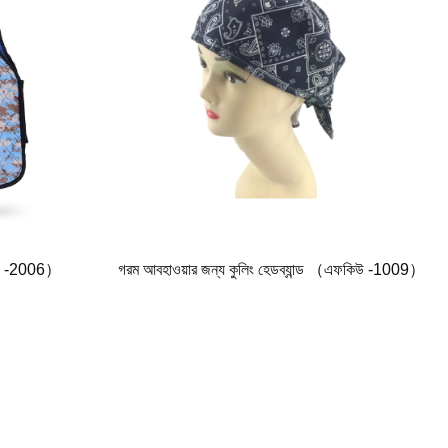
কিউ -2006）
গরম আবহাওয়ার জন্য কুলিং হেডব্যান্ড （এফকিউ -1009）