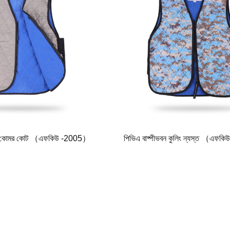
লিং কোমর কোট （এফকিউ -2005）
পিভিএ বাষ্পীভবন কুলিং ন্যস্ত （এফ