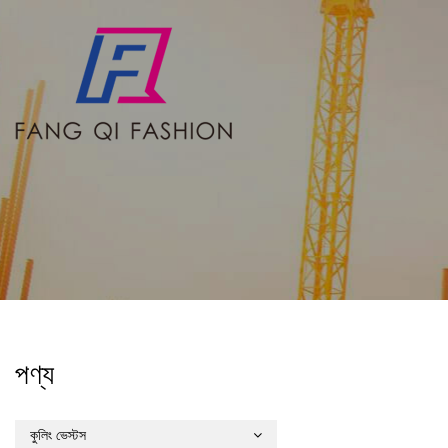
পণ্য
কুলিং ভেস্টস