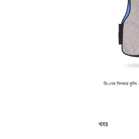
োলনা ভেলভেট ইনফ্ল্যাটেবল কোল্ড ন্যস্ত এফকিউ-কে 06
ভি-নেক সিলভার কু
খবর