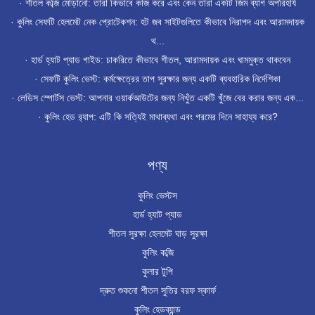
·
শীতল কব্জি মোড়ানো: তারা কিভাবে কাজ করে এবং কেন তারা একটি জিম ব্যাগ অপরিহার্য
·
কুলিং সেফটি হেলমেট নেক প্রোটেকশন: হট জব সাইটগুলিতে কীভাবে নিরাপদ এবং আরামদায়ক
থ...
·
হার্ড হ্যাট প্যাড গাইড: চাকরিতে কীভাবে শীতল, আরামদায়ক এবং ঘামমুক্ত থাকবেন
·
সেফটি কুলিং ভেস্ট: কর্মক্ষেত্রের তাপ সুরক্ষার জন্য একটি ব্যবহারিক নির্দেশিকা
·
লেডিস স্পোর্টস ভেস্ট: আপনার ওয়ার্কআউটের জন্য নিখুঁত একটি খুঁজে বের করার জন্য এক...
·
কুলিং হেড র‍্যাপ: এটি কি সত্যিই মাথাব্যথা এবং গরমের দিনে সাহায্য করে?
পণ্য
কুলিং ভেস্টস
হার্ড হ্যাট প্যাড
শীতল সুরক্ষা হেলমেট ঘাড় সুরক্ষা
কুলিং কব্জি
কুলার টুপি
দ্রুত শুকনো শীতল সুতির বরফ স্কার্ফ
কুলিং হেডব্যান্ড