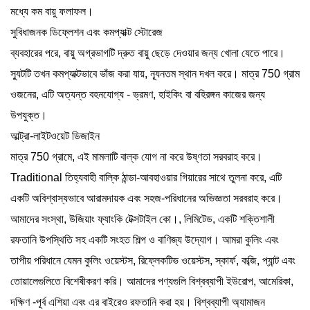
মধ্যে কম বায়ু ফলাফল।
সুবিধাজনক ডিফ্লেশন এবং কমপ্যাক্ট স্টোরেজ
ব্যবহারের পরে, বায়ু অগ্রভাগটি দ্রুত বায়ু ছেড়ে দেওয়ার জন্য খোলা যেতে পারে।
স্যুটটি তখন কমপ্যাক্টভাবে ভাঁজ করা যায়, ন্যূনতম স্থান দখল করে। মাত্র 750 গ্রাম
ওজনের, এটি অত্যন্ত বহনযোগ্য - ভ্রমণ, হাইকিং বা বহিরঙ্গন কাজের জন্য
উপযুক্ত।
আল্ট্রা-লাইটওয়েট ডিজাইন
মাত্র 750 গ্রামে, এই মামলাটি বাল্ক যোগ না করে উষ্ণতা সরবরাহ করে।
Traditional তিহ্যবাহী বাল্কি ঠান্ডা-আবহাওয়ার গিয়ারের সাথে তুলনা করে, এটি
একটি অবিশ্বাস্যভাবে আরামদায়ক এবং সহজ-পরিধানের অভিজ্ঞতা সরবরাহ করে।
আমাদের সংস্থা, উজিয়াং ফ্যাংকি টেক্সটাইল কো।, লিমিটেড, একটি শক্তিশালী
রফতানি উপস্থিতি সহ একটি সংহত শিল্প ও বাণিজ্য উদ্যোগ। আমরা কুলিং এবং
তাপীয় পরিধানে যেমন কুলিং ওয়েস্টস, রিফ্লেকটিভ ওয়েস্টস, স্কার্ফ, কব্জি, প্যান্ট এবং
তোয়ালেগুলিতে বিশেষীকরণ করি। আমাদের পণ্যগুলি বিশ্বব্যাপী ইউরোপ, আমেরিকা,
দক্ষিণ -পূর্ব এশিয়া এবং এর বাইরেও রফতানি করা হয়। বিশ্বব্যাপী অ্যামাজন