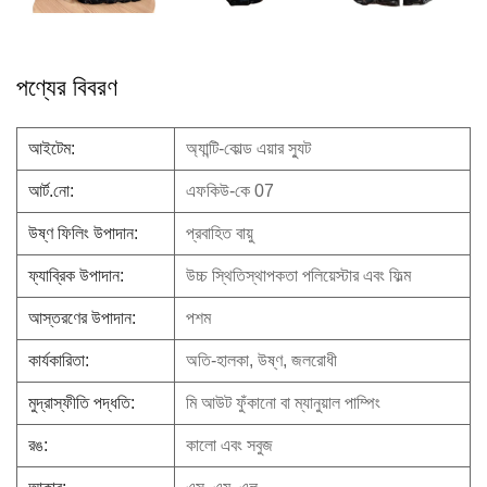
পণ্যের বিবরণ
আইটেম:
অ্যান্টি-কোল্ড এয়ার স্যুট
আর্ট.নো:
এফকিউ-কে 07
উষ্ণ ফিলিং উপাদান:
প্রবাহিত বায়ু
ফ্যাব্রিক উপাদান:
উচ্চ স্থিতিস্থাপকতা পলিয়েস্টার এবং ফিল্ম
আস্তরণের উপাদান:
পশম
কার্যকারিতা:
অতি-হালকা, উষ্ণ, জলরোধী
মুদ্রাস্ফীতি পদ্ধতি:
মি
আউট ফুঁকানো বা ম্যানুয়াল পাম্পিং
রঙ:
কালো এবং সবুজ