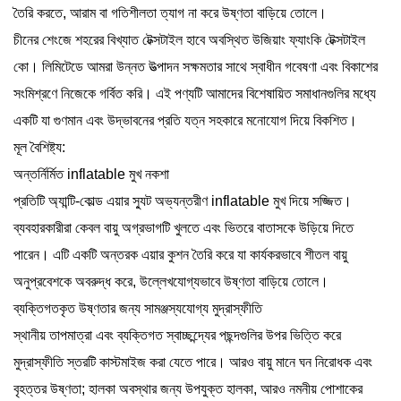
তৈরি করতে, আরাম বা গতিশীলতা ত্যাগ না করে উষ্ণতা বাড়িয়ে তোলে।
চীনের শেংজে শহরের বিখ্যাত টেক্সটাইল হাবে অবস্থিত উজিয়াং ফ্যাংকি টেক্সটাইল
কো। লিমিটেডে আমরা উন্নত উত্পাদন সক্ষমতার সাথে স্বাধীন গবেষণা এবং বিকাশের
সংমিশ্রণে নিজেকে গর্বিত করি। এই পণ্যটি আমাদের বিশেষায়িত সমাধানগুলির মধ্যে
একটি যা গুণমান এবং উদ্ভাবনের প্রতি যত্ন সহকারে মনোযোগ দিয়ে বিকশিত।
মূল বৈশিষ্ট্য:
অন্তর্নির্মিত inflatable মুখ নকশা
প্রতিটি
অ্যান্টি-কোল্ড এয়ার স্যুট
অভ্যন্তরীণ inflatable মুখ দিয়ে সজ্জিত।
ব্যবহারকারীরা কেবল বায়ু অগ্রভাগটি খুলতে এবং ভিতরে বাতাসকে উড়িয়ে দিতে
পারেন। এটি একটি অন্তরক এয়ার কুশন তৈরি করে যা কার্যকরভাবে শীতল বায়ু
অনুপ্রবেশকে অবরুদ্ধ করে, উল্লেখযোগ্যভাবে উষ্ণতা বাড়িয়ে তোলে।
ব্যক্তিগতকৃত উষ্ণতার জন্য সামঞ্জস্যযোগ্য মুদ্রাস্ফীতি
স্থানীয় তাপমাত্রা এবং ব্যক্তিগত স্বাচ্ছন্দ্যের পছন্দগুলির উপর ভিত্তি করে
মুদ্রাস্ফীতি স্তরটি কাস্টমাইজ করা যেতে পারে। আরও বায়ু মানে ঘন নিরোধক এবং
বৃহত্তর উষ্ণতা; হালকা অবস্থার জন্য উপযুক্ত হালকা, আরও নমনীয় পোশাকের