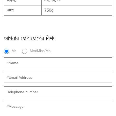
আকার:
এস, এম, এল
ওজন:
750g
আপনার যোগাযোগের বিশদ
Mr
Mrs/Miss/Ms