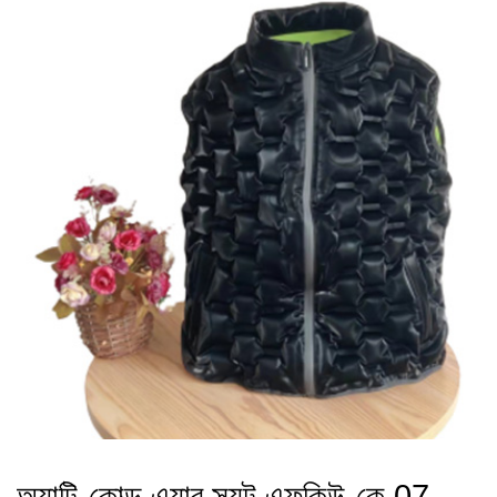
অ্যান্টি-কোল্ড এয়ার স্যুট এফকিউ-কে 07