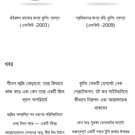
বহিরঙ্গন কাজের জন্য কুলিং ন্যস্ত
শ্রমিকদের জন্য বডি কুলিং ন্যস্ত
（এফকিউ -2003）
(এফকিউ -2009)
খবর
শীতল কব্জি মোড়ানো: তারা কিভাবে
কুলিং সেফটি হেলমেট নেক
কাজ করে এবং কেন তারা একটি জিম
প্রোটেকশন: হট জব সাইটগুলিতে
ব্যাগ অপরিহার্য
কীভাবে নিরাপদ এবং আরামদায়ক
থাকবেন
কব্জির অস্বস্তি সব ধরণের পরিস্থিতিতে
কেন ঘাড় সুরক্ষা হেলমেটের মতোই
দেখা দিতে পারে — একটি তীব্র
গুরুত্বপূর্ণ একটি শক্ত টুপি মাথার উপরের
ভারোত্তোলন সেশনের পরে, দীর্ঘ দিন টাইপ