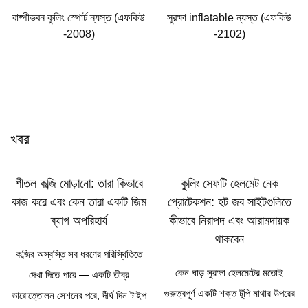
বাষ্পীভবন কুলিং স্পোর্ট ন্যস্ত (এফকিউ
সুরক্ষা inflatable ন্যস্ত (এফকিউ
-2008)
-2102)
খবর
শীতল কব্জি মোড়ানো: তারা কিভাবে
কুলিং সেফটি হেলমেট নেক
কাজ করে এবং কেন তারা একটি জিম
প্রোটেকশন: হট জব সাইটগুলিতে
ব্যাগ অপরিহার্য
কীভাবে নিরাপদ এবং আরামদায়ক
থাকবেন
কব্জির অস্বস্তি সব ধরণের পরিস্থিতিতে
কেন ঘাড় সুরক্ষা হেলমেটের মতোই
দেখা দিতে পারে — একটি তীব্র
গুরুত্বপূর্ণ একটি শক্ত টুপি মাথার উপরের
ভারোত্তোলন সেশনের পরে, দীর্ঘ দিন টাইপ