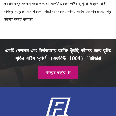
পরিধানযোগ্য সমাধান সরবরাহ করে। আপনি একজন পাইকার, খুচরা বিক্রেতা বা ই-
বাণিজ্য বিক্রেতা হোন না কেন, আমরা আপনাকে পেশাদার সমর্থন এবং শীর্ষ মানের পণ্য
সরবরাহ করতে প্রস্তুত
একটি পেশাদার এবং নির্ভরযোগ্য কাস্টম খুঁজছি গ্রীষ্মের জন্য কুলিং
সুতির আইস স্কার্ফ （এফকিউ -1004） নির্মাতারা
বিনামূল্যে উদ্ধৃতি পান