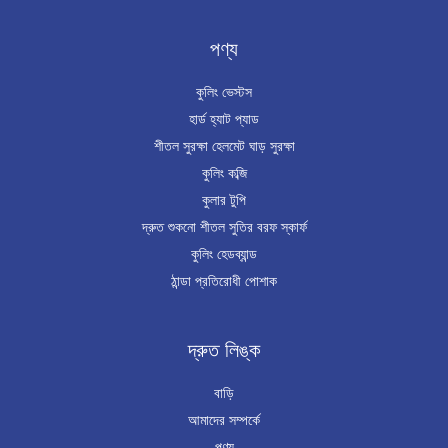
পণ্য
কুলিং ভেস্টস
হার্ড হ্যাট প্যাড
শীতল সুরক্ষা হেলমেট ঘাড় সুরক্ষা
কুলিং কব্জি
কুলার টুপি
দ্রুত শুকনো শীতল সুতির বরফ স্কার্ফ
কুলিং হেডব্যান্ড
ঠান্ডা প্রতিরোধী পোশাক
দ্রুত লিঙ্ক
বাড়ি
আমাদের সম্পর্কে
পণ্য