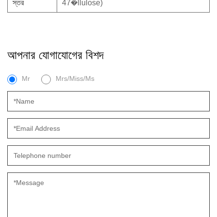
স্তর
47�llulose)
আপনার যোগাযোগের বিশদ
Mr
Mrs/Miss/Ms