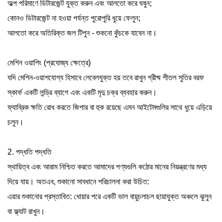
অল্প পরিমাণে ডিটারজেন্ট যুক্ত করুন এবং আলতো করে ঘষুন;
কোনও ডিটারজেন্ট না হওয়া পর্যন্ত পুরোপুরি ধুয়ে ফেলুন;
আলতো করে অতিরিক্ত জল টিপুন - শুকনো কুঁচকে যাবেন না।
মেশিন ওয়াশিং (প্রযোজ্য ক্ষেত্রে)
যদি মেশিন-ওয়াশযোগ্য হিসাবে লেবেলযুক্ত হয় তবে রাখুন
গ্রীষ্ম শীতল সুতির বরফ
স্কার্ফ
একটি লন্ড্রি ব্যাগে এবং একটি মৃদু চক্র ব্যবহার করুন।
ফ্যাব্রিক ক্ষতি রোধ করতে জিপার বা হুক রয়েছে এমন আইটেমগুলির সাথে ধুয়ে এড়িয়ে
চলুন।
2. পদ্ধতি পদ্ধতি
স্থায়িত্ব এবং আরাম নিশ্চিত করতে আমাদের পণ্যগুলি কঠোর মানের নিয়ন্ত্রণের মধ্য
দিয়ে যায়। অতএব, শুকানো সাবধানে পরিচালনা করা উচিত:
এয়ার শুকানোর প্রস্তাবিত: ধোয়ার পরে একটি ভাল বায়ুচলাচল ছায়াযুক্ত অঞ্চলে ঝুলুন
বা ফ্ল্যাট রাখুন।