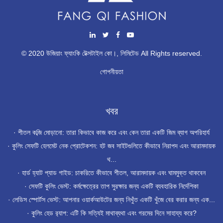
© 2020 উজিয়াং ফ্যাংকি টেক্সটাইল কো।, লিমিটেড All Rights reserved.
গোপনীয়তা
খবর
·
শীতল কব্জি মোড়ানো: তারা কিভাবে কাজ করে এবং কেন তারা একটি জিম ব্যাগ অপরিহার্য
·
কুলিং সেফটি হেলমেট নেক প্রোটেকশন: হট জব সাইটগুলিতে কীভাবে নিরাপদ এবং আরামদায়ক
থ...
·
হার্ড হ্যাট প্যাড গাইড: চাকরিতে কীভাবে শীতল, আরামদায়ক এবং ঘামমুক্ত থাকবেন
·
সেফটি কুলিং ভেস্ট: কর্মক্ষেত্রের তাপ সুরক্ষার জন্য একটি ব্যবহারিক নির্দেশিকা
·
লেডিস স্পোর্টস ভেস্ট: আপনার ওয়ার্কআউটের জন্য নিখুঁত একটি খুঁজে বের করার জন্য এক...
·
কুলিং হেড র‍্যাপ: এটি কি সত্যিই মাথাব্যথা এবং গরমের দিনে সাহায্য করে?