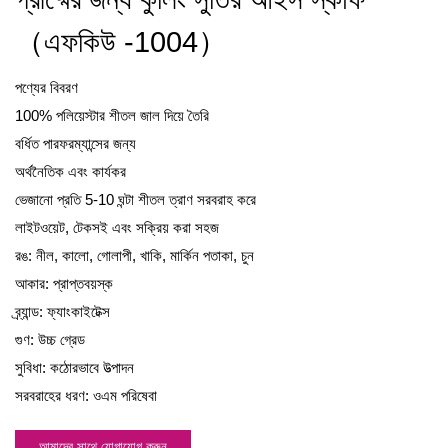
（এফকিউ -1004）
পণ্যের বিবরণ
100% পলিয়েস্টার শীতল জাল দিয়ে তৈরি
বর্ধিত পারফরম্যান্সের জন্য
অর্থনৈতিক এবং কার্যকর
ভেজানো প্রতি 5-10 ঘন্টা শীতল ত্রাণ সরবরাহ করে
লাইটওয়েট, টেকসই এবং সক্রিয় করা সহজ
রঙ: নীল, কালো, গোলাপী, খাকি, মার্কিন পতাকা, চুন
আকার: প্রাপ্তবয়স্ক
ব্র্যান্ড: ফ্যাংকাইটেক্স
গুণ: উচ্চ গ্রেড
সুবিধা: কঠোরভাবে উত্পাদন
সরবরাহের ধরণ: ওএম পরিষেবা
আমাদের সাথে যোগাযোগ করুন