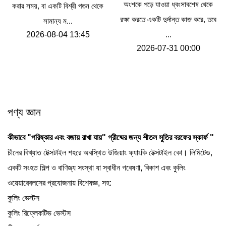
অংশকে পড়ে যাওয়া ধ্বংসাবশেষ থেকে
করার সময়, বা একটি বিশ্রী পতন থেকে
রক্ষা করতে একটি দুর্দান্ত কাজ করে, তবে
সামান্য ম...
2026-08-04 13:45
...
2026-07-31 00:00
পণ্য জ্ঞান
কীভাবে "পরিষ্কার এবং বজায় রাখা যায়"
গ্রীষ্মের জন্য শীতল সুতির বরফের স্কার্ফ
"
চীনের বিখ্যাত টেক্সটাইল শহরে অবস্থিত উজিয়াং ফ্যাংকি টেক্সটাইল কো। লিমিটেড,
একটি সংহত শিল্প ও বাণিজ্য সংস্থা যা স্বাধীন গবেষণা, বিকাশ এবং কুলিং
ওয়েয়ারেবলসের প্রযোজনায় বিশেষজ্ঞ, সহ:
কুলিং ভেস্টস
কুলিং রিফ্লেকটিভ ভেস্টস