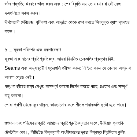
ভাঁজ পদ্ধতি: ঝরঝরে ভাঁজ করুন এবং চাপের বিকৃতি এড়াতে ড্রয়ার বা স্টোরেজ
বাক্সগুলিতে সঞ্চয় করুন।
দীর্ঘমেয়াদী স্টোরেজ: ধূলিকণা এবং আর্দ্রতা থেকে রক্ষা করতে সিলযুক্ত ব্যাগ ব্যবহার
করুন।
5 ... সুরক্ষা পরিদর্শন এবং রক্ষণাবেক্ষণ
সুরক্ষা এবং মানের প্রতিশ্রুতিবদ্ধ, আমরা নিয়মিত চেকগুলির প্রস্তাব দিই:
Seams এবং অভ্যন্তরীণ স্তরগুলি পরীক্ষা করুন: নিশ্চিত করুন যে কোনও অশ্রু বা
আলগা থ্রেড নেই।
গন্ধ বা ছাঁচের জন্য দেখুন: অসম্পূর্ণ শুকনো নির্দেশ করতে পারে; রওয়াশ এবং সম্পূর্ণ
বায়ু-শুকনো।
পোষা প্রাণী থেকে দূরে থাকুন: কামড়ানোর ফলে শীতল প্যাকগুলি ফুটো হতে পারে।
গুণমান এবং পরিষেবার প্রতি আমাদের প্রতিশ্রুতিবদ্ধতার সাথে, উজিয়াং ফ্যাংকি
টেক্সটাইল কো।, লিমিটেড বিশ্বব্যাপী অংশীদারদের দ্বারা বিশ্বস্ত প্রিমিয়াম কুলিং